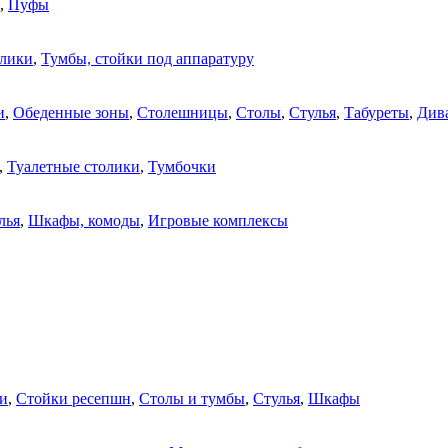
,
Пуфы
олики
,
Тумбы, стойки под аппаратуру
и
,
Обеденные зоны
,
Столешницы
,
Столы
,
Стулья
,
Табуреты
,
Див
,
Туалетные столики
,
Тумбочки
лья
,
Шкафы, комоды
,
Игровые комплексы
и
,
Стойки ресепшн
,
Столы и тумбы
,
Стулья
,
Шкафы