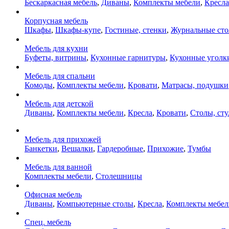
Бескаркасная мебель
,
Диваны
,
Комплекты мебели
,
Кресла
Корпусная мебель
Шкафы
,
Шкафы-купе
,
Гостиные, стенки
,
Журнальные ст
Мебель для кухни
Буфеты, витрины
,
Кухонные гарнитуры
,
Кухонные уголк
Мебель для спальни
Комоды
,
Комплекты мебели
,
Кровати
,
Матрасы, подушки
Мебель для детской
Диваны
,
Комплекты мебели
,
Кресла
,
Кровати
,
Столы, сту
Мебель для прихожей
Банкетки
,
Вешалки
,
Гардеробные
,
Прихожие
,
Тумбы
Мебель для ванной
Комплекты мебели
,
Столешницы
Офисная мебель
Диваны
,
Компьютерные столы
,
Кресла
,
Комплекты мебел
Спец. мебель